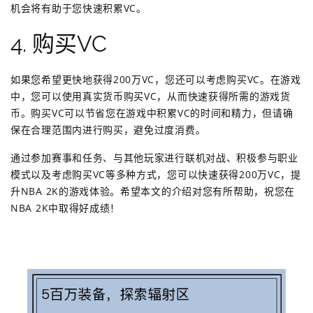
机会将有助于您快速积累VC。
4. 购买VC
如果您希望更快地获得200万VC，您还可以考虑购买VC。在游戏
中，您可以使用真实货币购买VC，从而快速获得所需的游戏货
币。购买VC可以节省您在游戏中积累VC的时间和精力，但请确
保在合理范围内进行购买，避免过度消费。
通过参加赛事和任务、与其他玩家进行联机对战、积极参与职业
模式以及考虑购买VC等多种方式，您可以快速获得200万VC，提
升NBA 2K的游戏体验。希望本文的介绍对您有所帮助，祝您在
NBA 2K中取得好成绩！